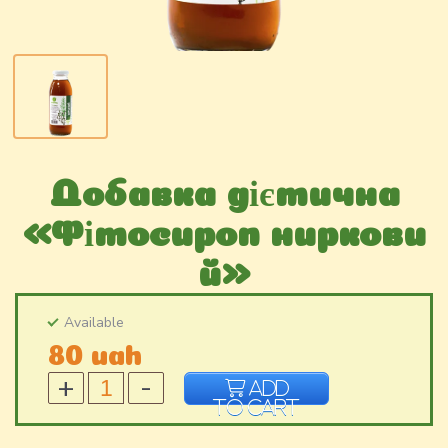
Добавка дієтична
«Фітосироп ниркови
й»
Available
80 uah
Добавка
Add
дієтична
to Cart
«Фітосироп
нирковий»