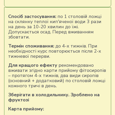
Спосіб застосування:
по 1 столовій ложці
на склянку теплої кип'яченої води 3 рази
на день за 10-20 хвилин до їжі.
Допускається осад. Перед вживанням
збовтати.
Термін споживання:
до 4-х тижнів. При
необхідності курс повторюється після 2-х
тижневої перерви.
Для кращого ефекту
рекомендовано
вживати згідно карти прийому фітосиропів
– протягом 4-х тижнів, два види сиропів
(основний + додатковий) по столовій ложці
кожного тричі в день.
Зберігати в холодильнику. Зроблено на
фруктозі
Карта прийому: