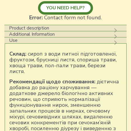
quantity
YOU NEED HELP?
Error:
Contact form not found.
Product description
Additional Information
Use
Склад:
сироп з води питної підготовленої,
фруктози, брусниці листя, спориша трави,
хвоща трави, пол-пали трави, берези
листя.
Рекомендації щодо споживання:
дієтична
добавка до раціону харчування —
додаткове джерело біологічно активних
речовин, що сприяють нормалізації
функціонування нирок, зменшенню
запальних процесів в нирках, сечовому
міхурі, сечовивідних шляхах, видаленню
сечових конкрементів при сечокам’яній
хворобі, посиленню діурезу і виведенню з