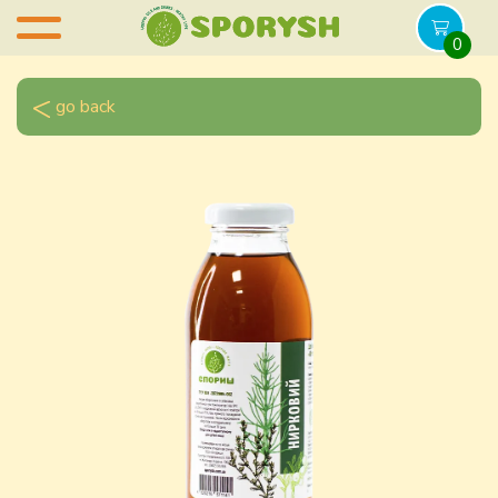
0
go back