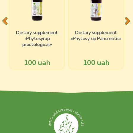
Dietary supplement
Dietary supplement
«Phytosyrup
«Phytosyrup Pancreatic»
»
proctological»
100 uah
100 uah