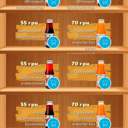
«Фітосироп
«Фітосироп
протипаразитарний»
протихолестериновий»
55 грн
70 грн
Шипшиновий з
Сік гарбузово-
підсолоджувачем
яблучний з
м’якоттю без
цукру
пастеризований
55 грн
70 грн
Напій
Cік гарбузовий
Шипшиново-
ромашковий
55 грн
70 грн
Напій
Сік гарбузово-
Шипшиново-
грушевий з
бузиновий
м’якоттю без