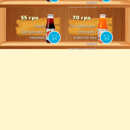
цукру
пастеризований
55 грн
70 грн
Напій
Сік гарбузово-
Шипшиново-
сливовий з
липовий
м’якоттю без
цукру
пастеризований