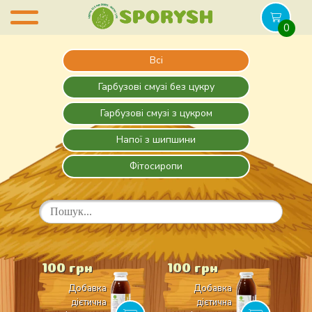
0
Всі
Гарбузові смузі без цукру
Гарбузові смузі з цукром
Напої з шипшини
Фітосиропи
100 грн
100 грн
Добавка
Добавка
дієтична
дієтична