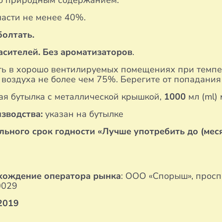
но природным содержанием.
части не менее 40%.
олтать.
асителей. Без ароматизаторов
.
ь в хорошо вентилируемых помещениях при темпера
воздуха не более чем 75%. Берегите от попадания
ая бутылка с металлической крышкой,
1000
мл (ml) 
изводства:
указан на бутылке
ьного срок годности «Лучше употребить до (меся
хождение оператора рынка
: ООО «Спорыш», просп
0029
2019