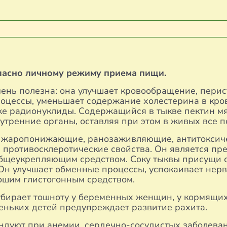
ласно личному режиму приема пищи.
чень полезна: она улучшает кровообращение, перис
оцессы, уменьшает содержание холестерина в кро
же радионуклиды. Содержащийся в тыкве пектин м
нутренние органы, оставляя при этом в живых все
 жаропонижающие, ранозаживляющие, антитоксиче
 противосклеротические свойства. Он является пр
бщеукрепляющим средством. Соку тыквы присущи 
Он улучшает обменные процессы, успокаивает нерв
ошим глистогонным средством.
 убирает тошноту у беременных женщин, у кормящи
леньких детей предупреждает развитие рахита.
ндуют при анемии, сердечно-сосудистых заболеван