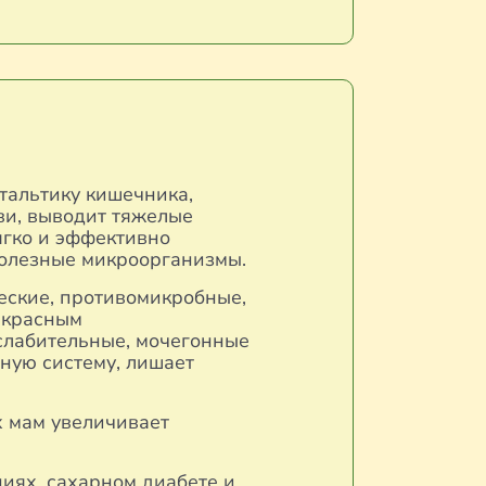
тальтику кишечника,
ви, выводит тяжелые
ягко и эффективно
 полезные микроорганизмы.
ские, противомикробные,
екрасным
слабительные, мочегонные
ную систему, лишает
х мам увеличивает
иях, сахарном диабете и