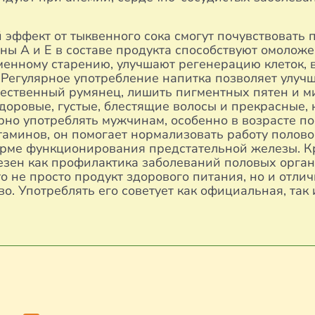
 эффект от тыквенного сока смогут почувствовать
ны А и Е в составе продукта способствуют омолож
енному старению, улучшают регенерацию клеток, 
. Регулярное употребление напитка позволяет улуч
стественный румянец, лишить пигментных пятен и 
доровые, густые, блестящие волосы и прекрасные,
рно употреблять мужчинам, особенно в возрасте по
аминов, он помогает нормализовать работу полово
орме функционирования предстательной железы. К
езен как профилактика заболеваний половых органо
то не просто продукт здорового питания, но и отли
о. Употреблять его советует как официальная, так