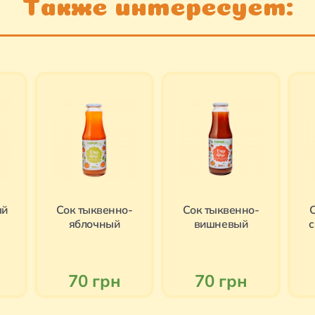
Также интересует:
ый
Cок тыквенно-
Cок тыквенно-
С
яблочный
вишневый
70 грн
70 грн