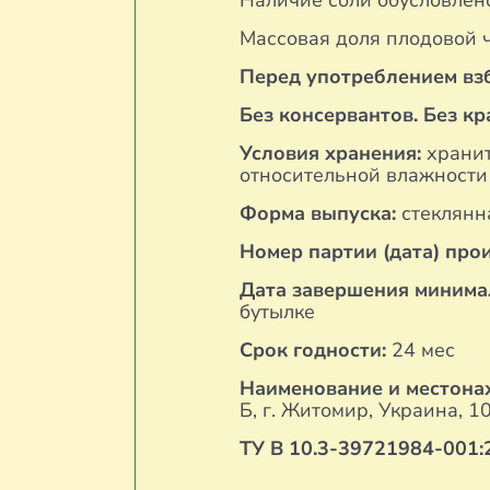
Наличие соли обусловле
Массовая доля плодовой 
Перед употреблением взб
Без консервантов. Без кр
Условия хранения:
хранит
относительной влажности 
Форма выпуска:
стеклянн
Номер партии (дата) про
Дата завершения минимал
бутылке
Срок годности:
24 мес
Наименование и местона
Б, г. Житомир, Украина, 1
ТУ В 10.
3
-39721984-00
1: