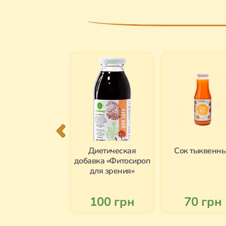
ок тыквенный
Диетическая
Cок тыквенн
добавка «Фитосироп
для зрения»
30 грн
100 грн
70 грн