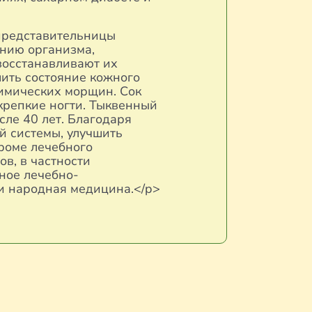
 представительницы
ению организма,
восстанавливают их
шить состояние кожного
мимических морщин. Сок
 крепкие ногти. Тыквенный
сле 40 лет. Благодаря
й системы, улучшить
роме лечебного
в, в частности
чное лечебно-
 и народная медицина.</p>