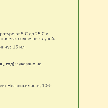
туре от 5 С до 25 С и
 прямых солнечных лучей.
минус 15 мл.
ц, год)»:
указано на
ект Независимости, 106-