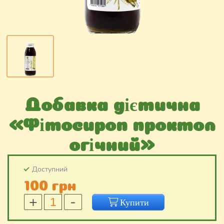
Добавка дієтична
«Фітосироп проктол
огічний»
Доступний
100 грн
Добавка
Купити
дієтична
«Фітосироп