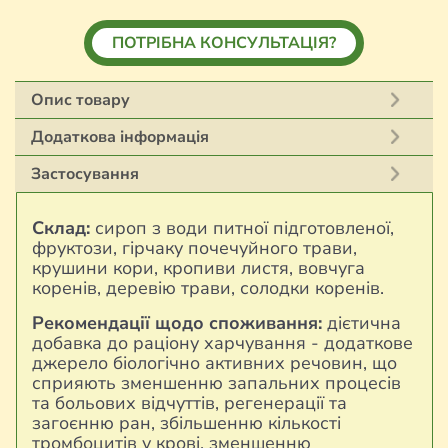
проктологічний»
кількість
ПОТРІБНА КОНСУЛЬТАЦІЯ?
Опис товару
Додаткова інформація
Застосування
Склад:
сироп з води питної підготовленої,
фруктози, гірчаку почечуйного трави,
крушини кори, кропиви листя, вовчуга
коренів, деревію трави, солодки коренів.
Рекомендації щодо споживання:
дієтична
добавка до раціону харчування - додаткове
джерело біологічно активних речовин, що
сприяють зменшенню запальних процесів
та больових відчуттів, регенерації та
загоєнню ран, збільшенню кількості
тромбоцитів у крові, зменшенню