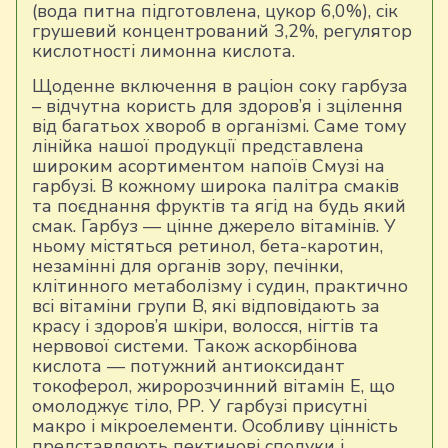
(вода питна підготовлена, цукор 6,0%), сік
грушевий концентрований 3,2%, регулятор
кислотності лимонна кислота.
Щоденне включення в раціон соку гарбуза
– відчутна користь для здоров’я і зцілення
від багатьох хвороб в організмі. Саме тому
лінійка нашої продукції представлена
широким асортиментом напоїв Смузі на
гарбузі. В кожному широка палітра смаків
та поєднання фруктів та ягід на будь який
смак. Гарбуз — цінне джерело вітамінів. У
ньому містяться ретинол, бета-каротин,
незамінні для органів зору, печінки,
клітинного метаболізму і судин, практично
всі вітаміни групи В, які відповідають за
красу і здоров’я шкіри, волосся, нігтів та
нервової системи. Також аскорбінова
кислота — потужний антиоксидант
токоферол, жиророзчинний вітамін Е, що
омолоджує тіло, РР. У гарбузі присутні
макро і мікроелементи. Особливу цінність
представляють пектинові сполуки і