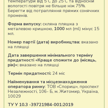
температури від 5 С до 25 С та відносній
вологості повітря не більше ніж 75%.
Берегти від потрапляння прямих сонячних
променів.
Форма випуску:
скляна пляшка з
металевою кришкою,
1000
мл (ml) мінус 15
мл.
Номер партії (дата) виробництва:
вказано
на пляшці
Дата завершення мінімального терміну
придатності «Краще спожити до (місяць,
рік)»:
вказано на пляшці
Термін придатності:
24 міс
Найменування та місцезнаходження
оператора ринку
: ТОВ «Спориш», проспект
Незалежності, 106- Б, м. Житомир, Україна,
10029
ТУ У 10.
3
-39721984-00
1:2019