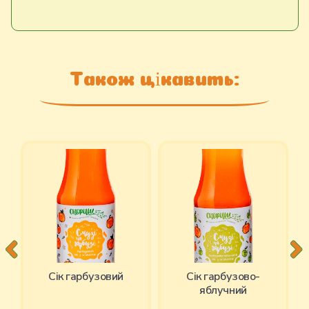
Також цікавить:
Cік гарбузовий
Ciк гарбузово-
яблучний