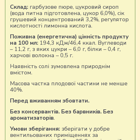
Склад:
гарбузове пюре, цукровий сироп
(вода питна підготовлена, цукор 6,0%), ciк
грушевий концентрований 3,2%, регулятор
кислотності лимонна кислота.
Поживна (енергетична) цінність продукту
на 100 мл:
194,3 кДж/46,4 ккал. Вуглеводи
– 11,2 г, з яких цукри – 6,0 г, білки – 0,4 г,
харчові волокна – 0,5 г.
Наявність солі зумовлена природнім
вмістом.
Масова частка плодової частини не менше
40%.
Перед вживанням збовтати.
Без консервантів. Без барвників. Без
ароматизаторів
.
Умови зберігання:
зберігати у добре
вентильованих приміщеннях за