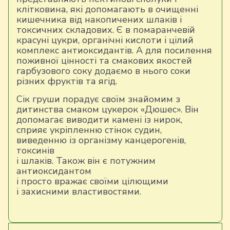
клітковина, які допомагають в очищенні
кишечника від накопичених шлаків і
токсичних складових. Є в помаранчевій
красуні цукри, органічні кислоти і цілий
комплекс антиоксидантів. А для посилення
поживної цінності та смакових якостей
гарбузового соку додаємо в нього соки
різних фруктів та ягід.
Сік груши порадує своїм знайомим з
дитинства смаком цукерок «Дюшес». Він
допомагає виводити камені із нирок,
сприяє укріпленню стінок судин,
виведенню із організму канцерогенів,
токсинів
і шлаків. Також він є потужним
антиоксидантом
і просто вражає своїми цілющими
і захисними властивостями.