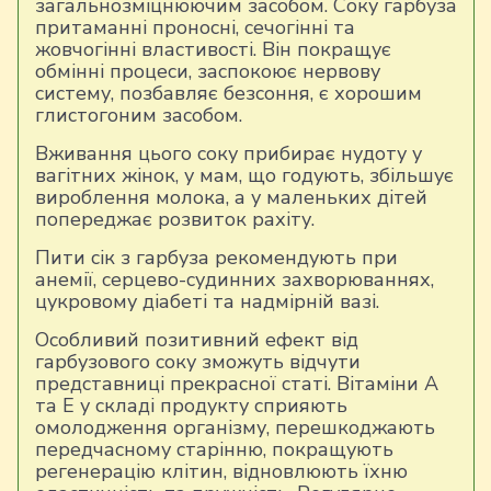
загальнозміцнюючим засобом. Соку гарбуза
притаманні проносні, сечогінні та
жовчогінні властивості. Він покращує
обмінні процеси, заспокоює нервову
систему, позбавляє безсоння, є хорошим
глистогоним засобом.
Вживання цього соку прибирає нудоту у
вагітних жінок, у мам, що годують, збільшує
вироблення молока, а у маленьких дітей
попереджає розвиток рахіту.
Пити сік з гарбуза рекомендують при
анемії, серцево-судинних захворюваннях,
цукровому діабеті та надмірній вазі.
Особливий позитивний ефект від
гарбузового соку зможуть відчути
представниці прекрасної статі. Вітаміни А
та Е у складі продукту сприяють
омолодження організму, перешкоджають
передчасному старінню, покращують
регенерацію клітин, відновлюють їхню