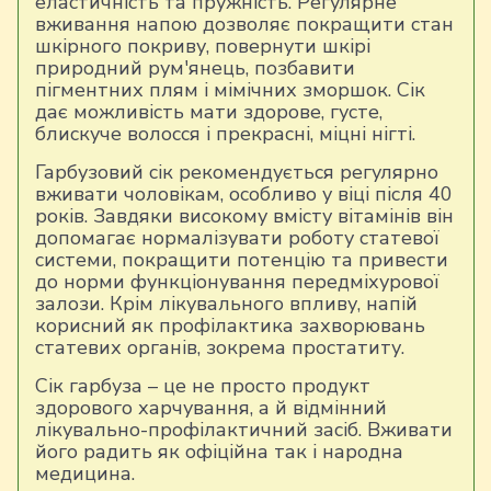
еластичність та пружність. Регулярне
вживання напою дозволяє покращити стан
шкірного покриву, повернути шкірі
природний рум'янець, позбавити
пігментних плям і мімічних зморшок. Сік
дає можливість мати здорове, густе,
блискуче волосся і прекрасні, міцні нігті.
Гарбузовий сік рекомендується регулярно
вживати чоловікам, особливо у віці після 40
років. Завдяки високому вмісту вітамінів він
допомагає нормалізувати роботу статевої
системи, покращити потенцію та привести
до норми функціонування передміхурової
залози. Крім лікувального впливу, напій
корисний як профілактика захворювань
статевих органів, зокрема простатиту.
Сік гарбуза – це не просто продукт
здорового харчування, а й відмінний
лікувально-профілактичний засіб. Вживати
його радить як офіційна так і народна
медицина.