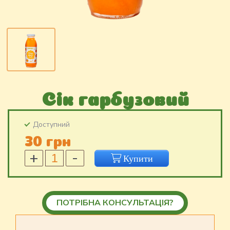
Ciк гарбузовий
Доступний
30 грн
Ciк
Купити
гарбузовий
кількість
ПОТРІБНА КОНСУЛЬТАЦІЯ?