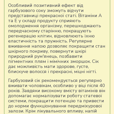
Особливий позитивний ефект від
гарбузового соку зможуть відчути
представниці прекрасної статі. Вітаміни А
та Е у складі продукту сприяють
омолодження організму, перешкоджають
передчасному старінню, покращують
регенерацію клітин, відновлюють їхню
еластичність та пружність. Регулярне
вживання напою дозволяє покращити стан
шкірного покриву, повернути шкірі
природний рум'янець, позбавити
пігментних плям і мімічних зморшок. Сік
дає можливість мати здорове, густе,
блискуче волосся і прекрасні, міцні нігті.
Гарбузовий сік рекомендується регулярно
вживати чоловікам, особливо у віці після 40
років. Завдяки високому вмісту вітамінів він
допомагає нормалізувати роботу статевої
системи, покращити потенцію та привести
до норми функціонування передміхурової
залози. Крім лікувального впливу, напій