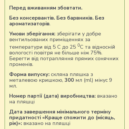
Перед вживанням збовтати.
Без консервантів. Без барвників. Без
ароматизаторів
.
Умови зберігання:
зберігати у добре
вентильованих приміщеннях за
0
температури від 5 С до 25
С та відносній
вологості повітря не більше ніж 75%.
Берегти від потрапляння прямих сонячних
променів.
Форма випуску:
скляна пляшка з
металевою кришкою,
300
мл (ml) мінус 9
мл.
Номер партії (дата) виробництва:
вказано
на пляшці
Дата завершення мінімального терміну
придатності «Краще спожити до (місяць,
рік)»:
вказано на пляшці