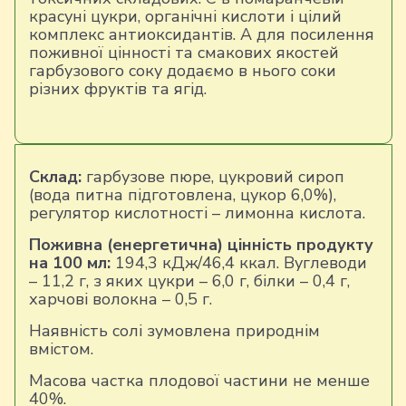
красуні цукри, органічні кислоти і цілий
комплекс антиоксидантів. А для посилення
поживної цінності та смакових якостей
гарбузового соку додаємо в нього соки
різних фруктів та ягід.
Склад:
гарбузове пюре, цукровий сироп
(вода питна підготовлена, цукор 6,0%),
регулятор кислотності – лимонна кислота.
Поживна (енергетична) цінність продукту
на 100 мл:
194,3 кДж/46,4 ккал. Вуглеводи
– 11,2 г, з яких цукри – 6,0 г, білки – 0,4 г,
харчові волокна – 0,5 г.
Наявність солі зумовлена природнім
вмістом.
Масова частка плодової частини не менше
40%.