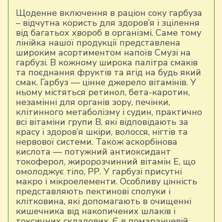
Щоденне включення в раціон соку гарбуза
– відчутна користь для здоров’я і зцілення
від багатьох хвороб в організмі. Саме тому
лінійка нашої продукції представлена
широким асортиментом напоїв Смузі на
гарбузі. В кожному широка палітра смаків
та поєднання фруктів та ягід на будь який
смак. Гарбуз — цінне джерело вітамінів. У
ньому містяться ретинол, бета-каротин,
незамінні для органів зору, печінки,
клітинного метаболізму і судин, практично
всі вітаміни групи В, які відповідають за
красу і здоров’я шкіри, волосся, нігтів та
нервової системи. Також аскорбінова
кислота — потужний антиоксидант
токоферол, жиророзчинний вітамін Е, що
омолоджує тіло, РР. У гарбузі присутні
макро і мікроелементи. Особливу цінність
представляють пектинові сполуки і
клітковина, які допомагають в очищенні
кишечника від накопичених шлаків і
токсичних складових. Є в помаранчевій