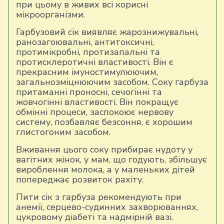
при цьому в живих всі корисні
мікроорганізми.
Гарбузовий сік виявляє жарознижувальні,
ранозагоювальні, антитоксичні,
протимікробні, протизапальні та
протисклеротичні властивості. Він є
прекрасним імуностимулюючим,
загальнозміцнюючим засобом. Соку гарбуза
притаманні проносні, сечогінні та
жовчогінні властивості. Він покращує
обмінні процеси, заспокоює нервову
систему, позбавляє безсоння, є хорошим
глистогоним засобом.
Вживання цього соку прибирає нудоту у
вагітних жінок, у мам, що годують, збільшує
вироблення молока, а у маленьких дітей
попереджає розвиток рахіту.
Пити сік з гарбуза рекомендують при
анемії, серцево-судинних захворюваннях,
цукровому діабеті та надмірній вазі.