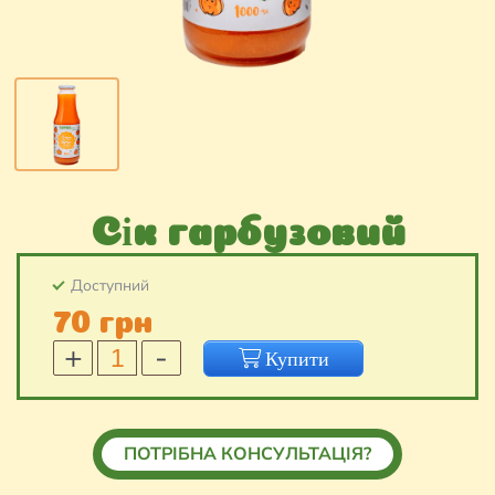
Cік гарбузовий
Доступний
70 грн
Cік
Купити
гарбузовий
кількість
ПОТРІБНА КОНСУЛЬТАЦІЯ?