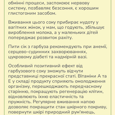
обмінні процеси, заспокоює нервову
систему, позбавляє безсоння, є хорошим
глистогоним засобом.
Вживання цього соку прибирає нудоту у
вагітних жінок, у мам, що годують, збільшує
вироблення молока, а у маленьких дітей
попереджає розвиток рахіту.
Пити сік з гарбуза рекомендують при анемії,
серцево-судинних захворюваннях,
цукровому діабеті та надмірній вазі.
Особливий позитивний ефект від
гарбузового соку зможуть відчути
представниці прекрасної статі. Вітаміни А та
Е у складі продукту сприяють омолодження
організму, перешкоджають передчасному
старінню, покращують регенерацію клітин,
відновлюють їхню еластичність та
пружність. Регулярне вживання напою
дозволяє покращити стан шкірного покриву,
повернути шкірі природний рум'янець,