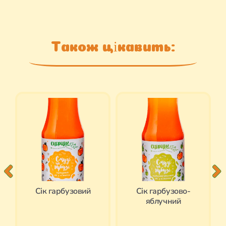
Також цікавить:
Cік гарбузовий
Ciк гарбузово-
яблучний