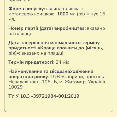
Форма випуску:
скляна пляшка з
металевою кришкою,
1000
мл (ml) мінус 15
мл.
Номер партії (дата) виробництва:
вказано
на пляшці
Дата завершення мінімального терміну
придатності «Краще спожити до (місяць,
рік)»:
вказано на пляшці
Термін придатності:
24 міс
Найменування та місцезнаходження
оператора ринку
: ТОВ «Спориш», проспект
Незалежності, 106- Б, м. Житомир, Україна,
10029
ТУ У 10.
3
-39721984-00
1:2019