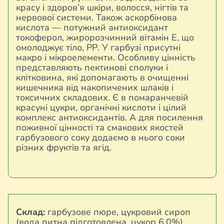
красу і здоров’я шкіри, волосся, нігтів та
нервової системи. Також аскорбінова
кислота — потужний антиоксидант
токоферол, жиророзчинний вітамін Е, що
омолоджує тіло, РР. У гарбузі присутні
макро і мікроелементи. Особливу цінність
представляють пектинові сполуки і
клітковина, які допомагають в очищенні
кишечника від накопичених шлаків і
токсичних складових. Є в помаранчевій
красуні цукри, органічні кислоти і цілий
комплекс антиоксидантів. А для посилення
поживної цінності та смакових якостей
гарбузового соку додаємо в нього соки
різних фруктів та ягід.
Склад:
гарбузове пюре, цукровий сироп
(вода питна підготовлена, цукор 6,0%),