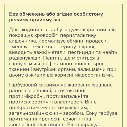
Без обмежень або згідно особистому
режиму прийому їжі.
Для людини сік гарбуза дуже корисний: він
покращує кровообіг, перистальтику
кишечника, нормалізує обмінні процеси,
зменшує вміст холестерину в крові,
виводить важкі метали, пестициди та навіть
радіонукліди. Пектин, що міститься в
гарбузі, м'яко і ефективно очищає кров,
тканини і внутрішні органи, залишаючи при
цьому в живих всі корисні мікроорганізми.
Гарбузовий сік виявляє жарознижувальні,
ранозагоювальні, антитоксичні,
протимікробні, протизапальні та
протисклеротичні властивості. Він є
прекрасним імуностимулюючим,
загальнозміцнюючим засобом. Соку гарбуза
притаманні проносні, сечогінні та
жовчогінні властивості. Він покращує