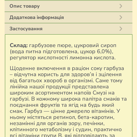
Опис товару
Додаткова інформація
Застосування
Склад:
гарбузове пюре, цукровий сироп
(вода питна підготовлена, цукор 6,0%),
регулятор кислотності лимонна кислота.
Щоденне включення в раціон соку гарбуза
– відчутна користь для здоров’я і зцілення
від багатьох хвороб в організмі. Саме тому
лінійка нашої продукції представлена
широким асортиментом напоїв Смузі на
гарбузі. В кожному широка палітра смаків та
поєднання фруктів та ягід на будь який
смак. Гарбуз — цінне джерело вітамінів. У
ньому містяться ретинол, бета-каротин,
незамінні для органів зору, печінки,
клітинного метаболізму і судин, практично
всі вітаміни групи В, які відповідають за